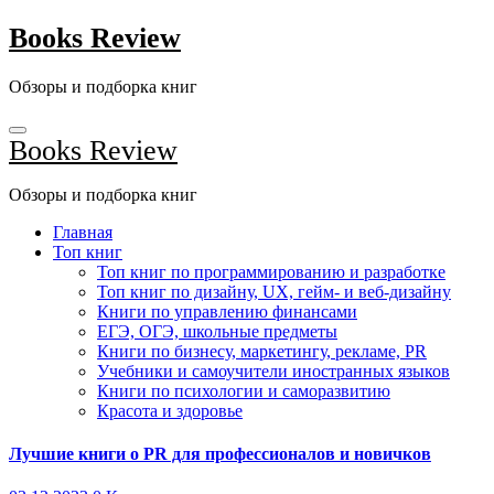
Перейти
Books Review
к
содержанию
Обзоры и подборка книг
Books Review
Обзоры и подборка книг
Главная
Топ книг
Топ книг по программированию и разработке
Топ книг по дизайну, UX, гейм- и веб-дизайну
Книги по управлению финансами
ЕГЭ, ОГЭ, школьные предметы
Книги по бизнесу, маркетингу, рекламе, PR
Учебники и самоучители иностранных языков
Книги по психологии и саморазвитию
Красота и здоровье
Лучшие книги о PR для профессионалов и новичков