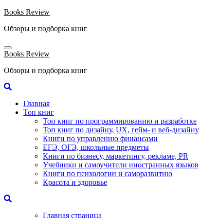
Перейти
Books Review
к
Обзоры и подборка книг
содержанию
Books Review
Обзоры и подборка книг
Главная
Топ книг
Топ книг по программированию и разработке
Топ книг по дизайну, UX, гейм- и веб-дизайну
Книги по управлению финансами
ЕГЭ, ОГЭ, школьные предметы
Книги по бизнесу, маркетингу, рекламе, PR
Учебники и самоучители иностранных языков
Книги по психологии и саморазвитию
Красота и здоровье
Главная страница