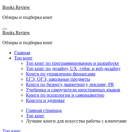
Перейти
Books Review
к
Обзоры и подборка книг
содержанию
Books Review
Обзоры и подборка книг
Главная
Топ книг
Топ книг по программированию и разработке
Топ книг по дизайну, UX, гейм- и веб-дизайну
Книги по управлению финансами
ЕГЭ, ОГЭ, школьные предметы
Книги по бизнесу, маркетингу, рекламе, PR
Учебники и самоучители иностранных языков
Книги по психологии и саморазвитию
Красота и здоровье
Главная страница
Топ книг
Лучшие книги для искусства работы с клиентами
Топ книг